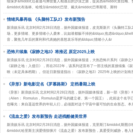
续保罗&middot;厄崔迪与弗雷曼人相遇后的沙漠之旅，提莫西&middot;查拉梅、
&middot;布洛林、哈维尔&middot;巴登、戴夫&middot;巴蒂斯塔、斯特
情绪风暴再临 《头脑特工队2》发布新预告
新浪娱乐讯 北京时间2月28日消息，据外国媒体报道，皮克斯新片《头脑特工队
场，更多情绪、更多情绪小人袭来，比如谁都躲不掉的&ldquo;焦虑&rdquo;&hellip;&
音，聚焦几年后的莱利和代表她的喜怒哀乐等的&ldquo;情绪小人&r
恐怖片续集《寂静之地3》将推迟 原定2025上映
新浪娱乐讯 北京时间2月28日消息，据外国媒体报道，大热恐怖片系列《寂静
《寂静之地：入侵日》，而在2022年，该系列还宣布了一部主线的直接续集《寂
映（未定具体档期）。但近日新报道指出：《寂静之地3》2025年上映的计划
《异形》新电影定名《罗慕路斯》 定档暑期上映
《异形》新浪娱乐讯 北京时间2月28日消息，据外国媒体报道，新一部《异形
（Alien： Romulus，Romulus是罗马的建立者、第一个国王），此前这
也曝光：来自遥远世界的年轻人们，必须面对这个宇宙中最可怕的生命形态。本片
《流血之爱》发布新预告 走进残酷健美世界
新浪娱乐讯 北京时间2月28日消息，据外国媒体报道，克里斯汀&middot;斯图尔特
&middot;哈里斯主演爱情惊悚片《流血之爱》发布新预告，真爱受到威胁，卷入犯