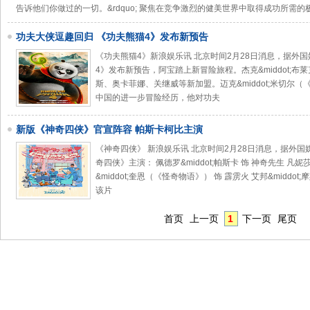
告诉他们你做过的一切。&rdquo; 聚焦在竞争激烈的健美世界中取得成功所需的
功夫大侠逗趣回归 《功夫熊猫4》发布新预告
《功夫熊猫4》新浪娱乐讯 北京时间2月28日消息，据外
4》发布新预告，阿宝踏上新冒险旅程。杰克&middot;布莱
斯、奥卡菲娜、关继威等新加盟。迈克&middot;米切尔
中国的进一步冒险经历，他对功夫
新版《神奇四侠》官宣阵容 帕斯卡柯比主演
《神奇四侠》 新浪娱乐讯 北京时间2月28日消息，据外
奇四侠》主演： 佩德罗&middot;帕斯卡 饰 神奇先生 凡妮莎&
&middot;奎恩（《怪奇物语》） 饰 霹雳火 艾邦&middo
该片
首页
上一页
1
下一页
尾页