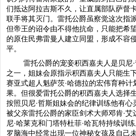
们抵达阿拉吉斯不久，让直属部队萨督
联手将其灭门。雷托公爵虽察觉这次指
但帝王的诏令由不得他抗命，只能把希
的原住民弗雷曼人建立同盟，形成不容
平。
雷托公爵的宠妾积西嘉夫人是贝尼·
之一，姐妹会原指示积西嘉夫人只能生
赛亚式超人魁萨茨·哈德拉的宏伟育种计
果。但很爱雷托公爵的积西嘉夫人选择
按照贝尼·哲斯姐妹会的纪律训练他有心
被父亲雷托公爵的家臣剑术大师邓肯·艾
尼·哈莱克和门塔特杜菲·哈瓦特持续训
罗脑海中经常出现一位神秘女孩及自己