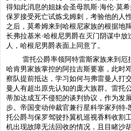
得知此消息的姐妹会圣母凯斯·海伦·莫
保罗接受死亡试炼戈姆刺，考验他的人
之后，莫希姆来到哈根尼家族的根据地
长弗拉基米·哈根尼男爵在灭门阴谋中放
人，哈根尼男爵表面上同意了。
雷托公爵率领阿特雷斯家族来到厄
哈肯男家族掌控的阿拉吉斯要塞，此时
察队提前抵达，学习如何与弗雷曼人打
曼人有超出原先认知的庞大族群。雷托
蒂加达成互不侵犯的谈判协议，作为发
步。帝国变动仲裁官兼行星科学家列特-
托公爵与保罗驾驶扑翼机巡视香料收割
机出现故障无法回收的情况，且目睹沙