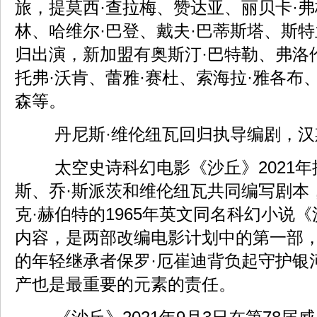
旅，提莫西·查拉梅、赞达亚、丽贝卡·弗
林、哈维尔·巴登、戴夫·巴蒂斯塔、斯特
归出演，新加盟有奥斯汀·巴特勒、弗洛
托弗·沃肯、蕾雅·赛杜、索海拉·雅各布、
森等。
丹尼斯·维伦纽瓦回归执导编剧，汉
太空史诗科幻电影《沙丘》2021年
斯、乔·斯派茨和维伦纽瓦共同编写剧本
克·赫伯特的1965年英文同名科幻小说
内容，是两部改编电影计划中的第一部
的年轻继承者保罗·厄崔迪背负起守护银
产也是最重要的元素的责任。