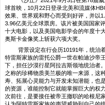
《沙丘》2021年9月3日在第78届
球首映，10月22日登录北美和流媒体HB
效果、世界观和野心而受到好评，并以1.
3.96亿美元全球票房。该片被美国国家评
十大电影，以及美国电影学会的年度十大
奥斯卡金像奖上斩获六项大奖。
背景设定在行会历10191年，统治
特雷斯家族的雷托公爵一世在帕迪沙帝
下，担任沙漠行星阿拉吉斯领地统治者
之称的珍稀物质美兰极的唯一来源，这
寿、拓展心灵能力与开发未知潜能，也
的资源，谁能控制它就能掌握巨大的权
次前往，是要接任被帝王撤职的哈根尼
认为阿特雷斯家族的声望威胁到自己的