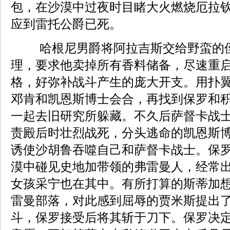
包，在沙漠中过夜时目睹大火燃烧厄拉
应到雷托公爵已死。
哈根尼男爵将阿拉吉斯交给野蛮的
理，要求他卖掉所有香料储备，尽速重
格，好弥补战斗产生的庞大开支。用扑
邓肯和凯恩斯博士会合，再找到保罗和
一起去旧研究所躲藏。不久后萨督卡战
责殿后时壮烈战死，分头逃命的凯恩斯
诱使沙胡鲁吞噬自己和萨督卡战士。保
漠中碰见史地加带领的弗雷曼人，经常
女孩采宁也在其中。有所打算的斯蒂加
雷曼部落，对此感到屈辱的贾米斯提出
斗，保罗接受后将其斩于刀下。保罗决