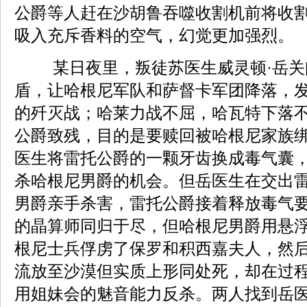
公爵等人赶在沙胡鲁吞噬收割机前将收
吸入充斥香料的空气，幻觉更加强烈。
某日夜里，叛徒苏医生威灵顿·岳关
盾，让哈根尼军队和萨督卡军团降落，
的歼灭战；哈莱力战不屈，哈瓦特下落
公爵致残，目的是要赎回被哈根尼家族
医生将雷托公爵的一颗牙齿换成毒气囊
杀哈根尼男爵的机会。但岳医生在交出
男爵亲手杀害，雷托公爵接着释放毒气
的晶算师同归于尽，但哈根尼男爵用悬
根尼士兵俘虏了保罗和积西嘉夫人，然
流放至沙漠但实质上形同处死，却在过
用姐妹会的魅音能力反杀。两人找到岳