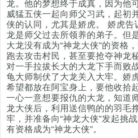
龙。他的梦想终于成真，因为他
威猛五侠一起向师父习武，起初
侠的认同，尤其是娇虎。 娇虎告
龙是师父过去所领养的弟子。但
大龙没有成为“神龙大侠”的资格
跑去攻击村民，甚至要抢夺神龙
对一手拉拔长大的大龙下手而败
龟大师制伏了大龙关入大牢。娇
希望都放在阿宝身上，要他收拾
一心一意想要报仇的大龙，知道
龙大侠后，利用送信鸭的的羽毛
牢，并准备向“神龙大侠”发起挑
有资格成为“神龙大侠”。