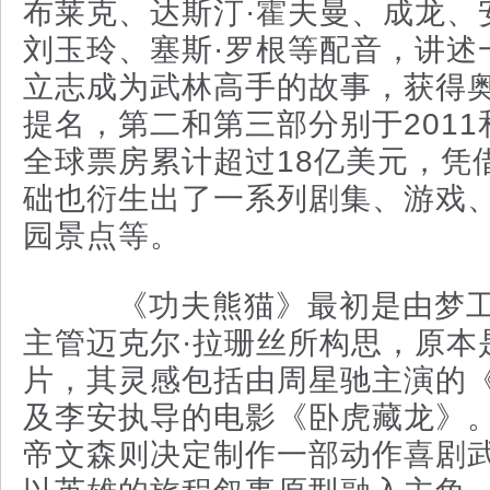
布莱克、达斯汀·霍夫曼、成龙、
刘玉玲、塞斯·罗根等配音，讲述
立志成为武林高手的故事，获得
提名，第二和第三部分别于2011
全球票房累计超过18亿美元，凭
础也衍生出了一系列剧集、游戏
园景点等。
《功夫熊猫》最初是由梦工
主管迈克尔·拉珊丝所构思，原本
片，其灵感包括由周星驰主演的
及李安执导的电影《卧虎藏龙》。
帝文森则决定制作一部动作喜剧