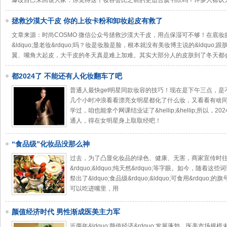
爆改自己来回馈大家：你觉得这个妆容会比之前的更适合虞书欣吗？许多人都认为她的
拯救沙漠大干皮 你的上妆卡粉和卸妆起皮有救了
文章来源：时尚COSMO 微信公众号拯救沙漠大干皮，用点保湿可不够！在底
&ldquo;显老妆&rdquo;吗？妆是妆脸是脸，根本就没有美妆博主说的&ldquo;
翼、嘴角大起皮，大干皮的冬天真是难上加难。其实大部分人的皮肤到了冬天都
都2024了 不能还有人化妆翻车了吧
普通人最快get明星同款妆容的技巧！现在是下午三点，
几个小时冲浪看看漂亮女明星都化了什么妆，又看看有啥
学过，咱也能拿个网课结业证了&hellip;&hellip;所以
通人，得在女明星身上取取经吧！
“食品级”化妆品没那么神
过去，为了凸显化妆品的绿色、健康、无害，商家宣传时往往喜
&rdquo;&ldquo;纯天然&rdquo;等字眼。如今，随
祭出了&ldquo;食品级&rdquo;&ldquo;可食用&rdquo;
可以吃进嘴里，用
颜值经济时代 男性渐成医美主力军
近两年&ldquo;颜值经济&rdquo;发展蓬勃，医美市场规模未