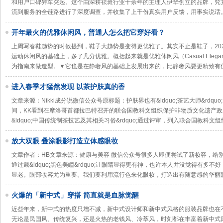
和用户口碑异军突起。这个由深耕祛斑行业十余年的主理人伊华创立的品牌，究
流到服务的全链路进行了深度调查，并收集了上千份真实用户反馈，用事实说话
开年最火的优雅休闲风，普通人怎么把它穿好看？
上周写春鞋趋势的时候提到，鞋子大趋势是变得更优雅了。其实不止是鞋子，20
运动休闲风的基础上，多了几分优雅。概括起来就是优雅休闲风（Casual Elegan
为指南来做造型。▼它也是在静奢风的基础上发展出来的，比静奢风要更精致有仪式感
进入春季才猛然发现 以茶护肤真的香
文章来源：Nikki成分说微信公众号原标题：护肤界也有&ldquo;茶艺大师&rdquo
间，KK看到在摩洛哥首都拉巴特召开的联合国教科文组织保护非物质文化遗产政
&ldquo;中国传统制茶技艺及其相关习俗&rdquo;通过评审，列入联合国教科文组
放大双眼 叠涂眼影打造立体感眼妆
文章作者：HB文章来源：健康与美容 微信公众号很多人即便尝试了新妆容，给
通过戴&ldquo;黑色美瞳&rdquo;让眼睛显得更有神，也许本人并没觉得有多
显老。眼部妆容尤为重要。我们要利用流行色来化眼妆，打造出有随意感的华丽
火爆的「新中式」穿搭 简直就是血脉觉醒
近些年来，新中式的热度只增不减，新中式设计师和新中式风格的服装品牌也在不断涌现
无论是民国风、传统复兴，还是火热的老钱风、冷萃风，时刻都在丰富着新中式