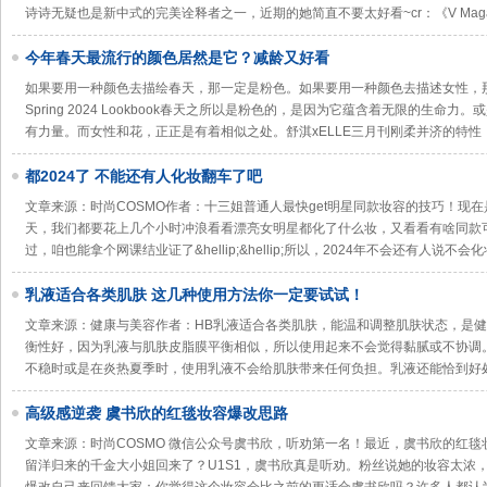
诗诗无疑也是新中式的完美诠释者之一，近期的她简直不要太好看~cr：《V Maga
今年春天最流行的颜色居然是它？减龄又好看
如果要用一种颜色去描绘春天，那一定是粉色。如果要用一种颜色去描述女性，那一定也是粉
Spring 2024 Lookbook春天之所以是粉色的，是因为它蕴含着无限的生
有力量。而女性和花，正正是有着相似之处。舒淇xELLE三月刊刚柔并济的特
都2024了 不能还有人化妆翻车了吧
文章来源：时尚COSMO作者：十三姐普通人最快get明星同款妆容的技巧！现
天，我们都要花上几个小时冲浪看看漂亮女明星都化了什么妆，又看看有啥同款
过，咱也能拿个网课结业证了&hellip;&hellip;所以，2024年不会还有人说不
乳液适合各类肌肤 这几种使用方法你一定要试试！
文章来源：健康与美容作者：HB乳液适合各类肌肤，能温和调整肌肤状态，是
衡性好，因为乳液与肌肤皮脂膜平衡相似，所以使用起来不会觉得黏腻或不协调
不稳时或是在炎热夏季时，使用乳液不会给肌肤带来任何负担。乳液还能恰到好
高级感逆袭 虞书欣的红毯妆容爆改思路
文章来源：时尚COSMO 微信公众号虞书欣，听劝第一名！最近，虞书欣的红
留洋归来的千金大小姐回来了？U1S1，虞书欣真是听劝。粉丝说她的妆容太浓