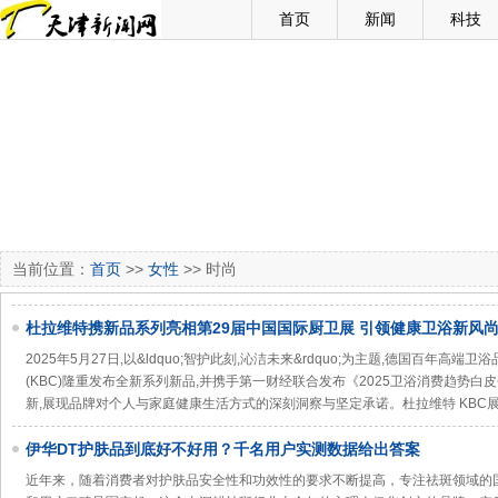
首页
新闻
科技
当前位置：
首页
>>
女性
>> 时尚
杜拉维特携新品系列亮相第29届中国国际厨卫展 引领健康卫浴新风
2025年5月27日,以&ldquo;智护此刻,沁洁未来&rdquo;为主题,德国百年高
(KBC)隆重发布全新系列新品,并携手第一财经联合发布《2025卫浴消费趋势白
新,展现品牌对个人与家庭健康生活方式的深刻洞察与坚定承诺。杜拉维特 KBC
伊华DT护肤品到底好不好用？千名用户实测数据给出答案
近年来，随着消费者对护肤品安全性和功效性的要求不断提高，专注祛斑领域的