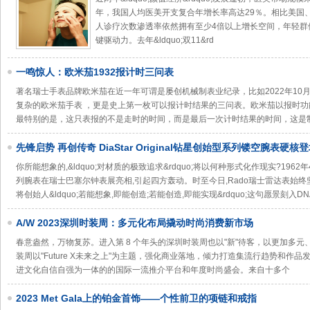
年，我国人均医美开支复合年增长率高达29％。相比美国
人诊疗次数渗透率依然拥有至少4倍以上增长空间，年轻群
键驱动力。去年&ldquo;双11&rd
一鸣惊人：欧米茄1932报计时三问表
著名瑞士手表品牌欧米茄‬在近一年‬可谓是‬屡创机械制表业纪录‬，比如2022年10月
复杂的‬欧米茄‬手表 ‬，更‬是‬史上‬第一枚‬可以报‬计时结果的‬三问表‬。欧米茄
最特别的是，这只表报的不是走时的时间，而是最后一次计时结果的时间，这是
先锋启势 再创传奇 DiaStar Original钻星创始型系列镂空腕表硬核
你所能想象的,&ldquo;对材质的极致追求&rdquo;将以何种形式化作现实?1962年4
列腕表在瑞士巴塞尔钟表展亮相,引起四方轰动。时至今日,Rado瑞士雷达表始
将创始人&ldquo;若能想象,即能创造;若能创造,即能实现&rdquo;这句愿景刻入D
A/W 2023深圳时装周：多元化布局撬动时尚消费新市场
春意盎然，万物复苏。进入第 8 个年头的深圳时装周也以"新"待客，以更加多元、
装周以"Future X未来之上"为主题，强化商业落地，倾力打造集流行趋势和作
进文化自信自强为一体的的国际一流推介平台和年度时尚盛会。来自十多个
2023 Met Gala上的铂金首饰——个性前卫的项链和戒指