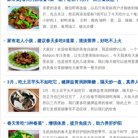
亲爱的读者，微信即将改版，以后只有星标用户才能收到
片，先点关注，然后再添加星标?就可以了今天吃什么？每天营
小炒肉 1、材料准备： 主料：瘦肉 辅料：姜、蒜、辣椒
酒、淀粉、食用油 2、做法步骤：
家有老人小孩，建议春天多吃8道菜，清淡营养，好吃不上火
大家好！欢迎收看我的美食自媒体，我是锦绣V山东，一个
&ldquo;专注美食，让生活更美味&rdquo;，今天我
受欢迎，也是很常见的几道美味。我们每天都可以使用普
的美食分享能够给大家带来一整天的快
3月，吃土豆芋头不如吃它，健脾益胃润肺降糖，隔天炒一盘，真养
3月，吃土豆芋头不如吃它，健脾益胃润肺降糖，隔天炒一
历正月也已经过完了，人们在春节期间胡吃海喝，大鱼大
所以三月开始，我们要多吃健脾益胃的食材。除此之外，
易引发感冒咳嗽等不适症状，所以我们的饮食
春天常吃“3种春菜”，增强体质，提升免疫力，助力养肝护阳
生机勃勃的春天是养肝护阳的理想季节。在这个时节，多