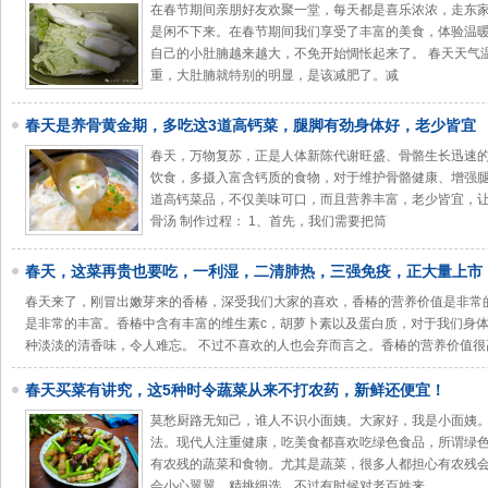
在春节期间亲朋好友欢聚一堂，每天都是喜乐浓浓，走东
是闲不下来。在春节期间我们享受了丰富的美食，体验温
自己的小肚腩越来越大，不免开始惆怅起来了。 春天天气
重，大肚腩就特别的明显，是该减肥了。减
春天是养骨黄金期，多吃这3道高钙菜，腿脚有劲身体好，老少皆宜
春天，万物复苏，正是人体新陈代谢旺盛、骨骼生长迅速
饮食，多摄入富含钙质的食物，对于维护骨骼健康、增强腿
道高钙菜品，不仅美味可口，而且营养丰富，老少皆宜，让
骨汤 制作过程： 1、首先，我们需要把筒
春天，这菜再贵也要吃，一利湿，二清肺热，三强免疫，正大量上市
春天来了，刚冒出嫩芽来的香椿，深受我们大家的喜欢，香椿的营养价值是非常
是非常的丰富。香椿中含有丰富的维生素c，胡萝卜素以及蛋白质，对于我们身
种淡淡的清香味，令人难忘。 不过不喜欢的人也会弃而言之。香椿的营养价值很
春天买菜有讲究，这5种时令蔬菜从来不打农药，新鲜还便宜！
莫愁厨路无知己，谁人不识小面姨。大家好，我是小面姨。
法。现代人注重健康，吃美食都喜欢吃绿色食品，所谓绿
有农残的蔬菜和食物。尤其是蔬菜，很多人都担心有农残
会小心翼翼，精挑细选。不过有时候对老百姓来