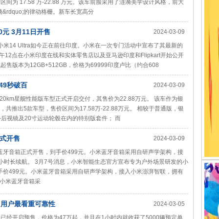
区间为 17.58 万-22.88 万元。该车前脸采用了涟漪美学设计风格，前大
&rdquo;的律动格栅。新车长宽高分
元 3月11日开售
2024-03-09
米14 Ultra如今正在前往印度。小米在一次专门活动中宣布了其最新的
12点在小米印度在线和实体零售店以及亚马逊印度和Flipkart开始公开
版本为12GB+512GB，价格为69999印度卢比（约合608
.49秒破百
2024-03-09
20km星舰性能版车型正式开启交付，其售价为22.88万元。 该车作为银
共推出5款车型，售价区间为17.58万-22.88万元。 相较于普通版，银
后视镜及20寸运动轮毂在内的特别版套件； 而
正式开售
2024-03-09
蓝牙音箱正式开售，到手价499元。小米蓝牙音箱采用自研声学架构，接
小时长续航。 3月7号消息，小米智能生态官方宣布专为户外场景研发的小
手价499元。小米蓝牙音箱采用自研声学架构，接入小米澎湃智联，拥有
，小米蓝牙音箱采
：用户最看重可靠性
2024-03-05
已经开启预售，价格为47万起，并且在1小时内就收获了5000辆预定单