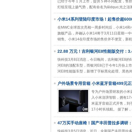
已经于今年 1 月上市，提供 5 种不同配置，售价
灯组呈现上扬气势，配有命名为&ldquo;光之涟漪
小米14系列登陆印度市场！起售价超6000
在MWC全球首次亮相一周多时间后，小米14和小
旗舰产品，并确认小米14将于3月11日星期一中午
销售。小米14在印度市场的售价并不便宜，新机起售
22.88 万元！吉利银河E8性能版交付：3
快科技3月8日消息，今日晚间，吉利银河E8的6
河E8的顶配车型，而银河E8已于今年1月份上市，
河E8性能版车型，新增了字标黑化处理、黑色外
户外场景专用音箱 小米蓝牙音箱499元
专为户外场景研发的小米
入小米澎湃智联，拥有17
米蓝牙音箱正式开售，到
17小时长续航。 据了解
47万买手动座椅！国产丰田普拉多调研
快科技3月5日消息，近日，全新国产丰田普拉多