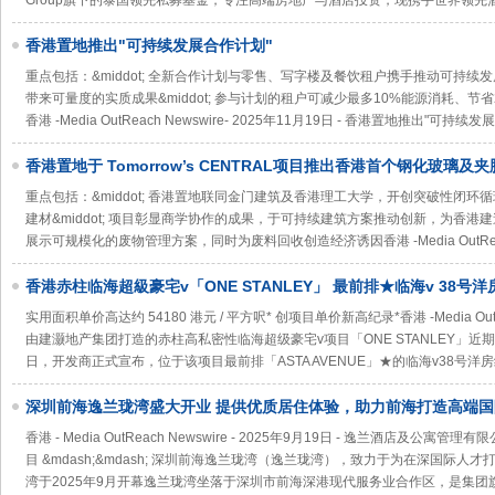
Group旗下的泰国领先私募基金，专注高端房地产与酒店投资，现携手世界领先
香港置地推出"可持续发展合作计划"
重点包括：&middot; 全新合作计划与零售、写字楼及餐饮租户携手推动可持
带来可量度的实质成果&middot; 参与计划的租户可减少最多10%能源消耗、节
香港 -Media OutReach Newswire- 2025年11月19日 - 香港置地推出"可持续
香港置地于 Tomorrow’s CENTRAL项目推出香港首个钢化玻璃
重点包括：&middot; 香港置地联同金门建筑及香港理工大学，开创突破性闭
建材&middot; 项目彰显商学协作的成果，于可持续建筑方案推动创新，为香港建造
展示可规模化的废物管理方案，同时为废料回收创造经济诱因香港 -Media OutRea
香港赤柱临海超級豪宅v「ONE STANLEY」 最前排★临海v 38号洋房
交
实用面积单价高达约 54180 港元 / 平方呎* 创项目单价新高纪录*香港 -Media OutReac
由建灏地产集团打造的赤柱高私密性临海超级豪宅v项目「ONE STANLEY」
日，开发商正式宣布，位于该项目最前排「ASTA AVENUE」★的临海v38号洋房
深圳前海逸兰珑湾盛大开业 提供优质居住体验，助力前海打造高端
香港 - Media OutReach Newswire - 2025年9月19日 - 逸兰酒店
目 &mdash;&mdash; 深圳前海逸兰珑湾（逸兰珑湾），致力于为在深国际
湾于2025年9月开幕逸兰珑湾坐落于深圳市前海深港现代服务业合作区，是集团