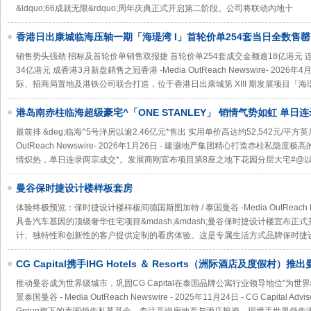
&ldquo;66成就无限&rdquo;周年庆典正式开启第二阶段。公司将联动内地十
香港日出康城临海压轴一期「海瑅湾 I」首轮价单254套当日全数售罄
销售势头强劲 招标及首轮价单销售双报捷 首轮价单254套成交金额逾18亿港元 连
34亿港元 成香港3月新盘銷售之冠香港 -Media OutReach Newswire- 20
际、招商局置地及港铁公司联合打造，位于香港日出康城第 XIII 期发展项目「海瑅湾 L
港岛南赤柱临海超级豪宅^「ONE STANLEY」 销情气势如虹 单日
最前排 &deg;临海^5号洋房以逾2.46亿元*售出 实用单价高达约52,542元/平方英
OutReach Newswire- 2026年1月26日 - 建灏地产集团精心打造赤柱私隐度极
情炽热，单日连录两宗成交*。发展商刚宣布项目第8座之地下花园分层大宅#@以2,
曼谷保时捷设计楼样板套房
体验终极预览：保时捷设计楼样板间德国斯图加特 / 泰国曼谷 -Media OutReach New
具备汽车基因的顶级奢华住宅项目&mdash;&mdash;曼谷保时捷设计楼宣布
计、独特性和创新性的客户提供定制的看房体验。这是专属生活方式品牌保时捷设计（
CG Capital携手IHG Hotels ＆ Resorts（洲际酒店及度假村
（InterContinental Residences Bangkok Asoke）——Su
推动曼谷成为世界级城市，巩固CG Capital在泰国品牌公寓行业领导地位"为
景泰国曼谷 - Media OutReach Newswire - 2025年11月24日 - CG Capital Advisory