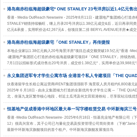
港岛南赤柱临海超级豪宅* ONE STANLEY 23号洋房以近1.4亿元
42,267元＆ 项目总成交金额突破20亿元＆
香港 - Media OutReach Newswire - 2025年8月11日 - 建灝地产集团
STANLEY销情持续畅旺，继上月录20号洋房以1.38亿元成交&后，近日再录同类
亿元&承接，实用呎价达42,267元&，创项目第二排 BERYL AVENUE洋房★
港岛南赤柱临海超级豪宅「ONE STANLEY」再传捷报
本地企业家以1.38亿元购入20号海景洋房*项目总成交额突破19.5亿元*香港 -Media Out
-建灝地产集团匠心打造的赤柱临海超级豪宅项目#「ONE STANLEY」持续热销
7月1日以招标形式成功售出20号洋房，成交价1.38亿元*，实用单价达39,988元
永义集团进军专才学生公寓市场 全港首个私人专建项目「THE QUA
伙香港留学生长租公寓运营商iRENT集团强强联手 海景双人房月租约6,800港元起香港 -Me
2025年 6 月18日 - 由永义集团倾力打造的全新优尚专才学生公寓 ─「THE 
北，坐落九龙区繁华核心地段，邻近土瓜湾及何文田双港铁站，尽享双站沿线优
恒基地产促成香港中环地区最大单一写字楼租赁交易 中环新海滨三
面积预租超70%
香港 -Media OutReach Newswire- 2025年6月18日 - 恒基兆业地产有
12）很高兴宣布，其子公司已与量化交易及投资管理公司简街资本 （下称"Jane S
最新中环新海滨旗舰项目的首个租户。中环新海滨旗舰发展项目鸟