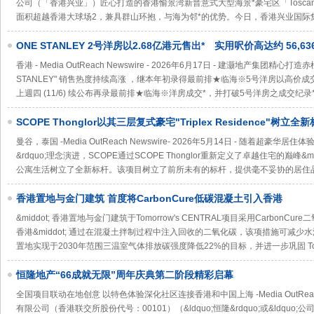
公司（「香港兴业」）匠心打造的香港愉景湾新晋意式大型海景*豪宅区「Tosca
面积超越香港大球场2，兼具群山环抱，与海为邻*的优势。今日，香港兴业国际
ONE STANLEY 2号洋房以2.68亿港元售出* 实用呎价高达约 56,
用呎价同创项目本年度新高*
香港 - Media OutReach Newswire - 2026年6月17日 - 建灏地产集团
STANLEY" 销售热度持续高涨 ，继本年初录得最前排★临海※5号洋房以高价
上週四 (11/6) 续公布再录最前排★临海※洋房成交*，并打破5号洋房之成交纪录
SCOPE Thonglor以其三层复式豪宅"Triplex Residence"树
的顶层公寓
曼谷，泰国 -Media OutReach Newswire- 2026年5月14日 - 随着超豪华
&rdquo;理念演进，SCOPE通过SCOPE Thonglor重新定义了卓越住宅的巅峰&
公寓生活树立了全新标杆。该项目树立了前所未有的标杆，提供毫不妥协的居住品
香港置地与金门建筑 首度将CarbonCure低碳混凝土引入香港
&middot; 香港置地与金门建筑于Tomorrow's CENTRAL项目采用Carbo
香港&middot; 通过在混凝土拌制过程中注入回收的二氧化碳，该项措施可减少水泥用
置地实现于2030年范围三温室气体排放碳强度降低22%的目标，并进一步巩固 Tomo
恒隆地产“66成就无限”周年庆典第二阶段精彩启幕
全国项目联动在地创意 以特色体验深化社区连接香港和中国上海 -Media OutReach N
有限公司（香港联交所股份代号：00101）（&ldquo;恒隆&rdquo;或&ldquo;