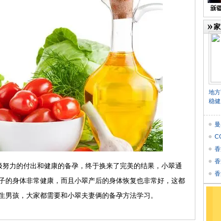
家
地方
稳健
曼
C
香
香
极努力的付出和健康的备孕，终于换来了完美的结果，小翠通
个
香
子的身体非常健康，而且小翠产后的身体恢复也非常好，这都
★
生男孩，大家都需要和小翠夫妻俩的备孕方法学习。