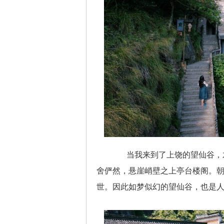
当我来到了上饶的望仙谷，才
舍俨然，悬崖峭壁之上亭台楼阁。
世。因此如梦似幻的望仙谷，也是人