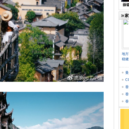
家
地方
稳健
曼
C
香
香
个
香
★