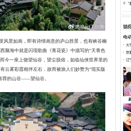
风景如画，即有诗情画意的庐山胜景，也有峡谷幽
西脑海中就是闪现歌曲《青花瓷》中描写的“天青色
景。而今一座上饶望仙谷，望尘脱俗，如临仙侠世界里的
有云雾彩霞相伴左右，故而被旅人们妙赞为“现实版
推荐的山谷——望仙谷。