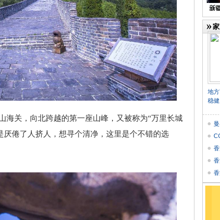
家
地方
稳健
海关，向北跨越的第一座山峰，又被称为“万里长城
曼
是厌倦了人挤人，想寻个清净，这里是个不错的选
C
香
香
个
香
★