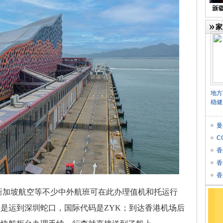
家
地方
稳健
曼
C
香
香
个
香
★
加坡航空等不少中外航班可在此办理值机和托运行
是运到深圳蛇口，国际代码是ZYK；到达香港机场后