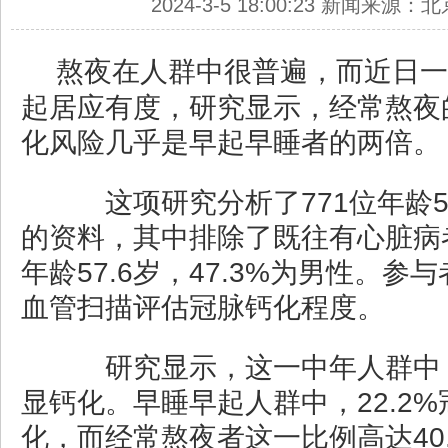
2024-3-5 18:00:23 新闻来源
熬夜在人群中很普遍，而近日一
起居应有度，研究显示，经常熬夜
化风险几乎是早起早睡者的两倍。
这项研究分析了771位年龄5
的资料，其中排除了既往有心脏病
年龄57.6岁，47.3%为男性。参
血管扫描评估冠脉钙化程度。
研究显示，这一中年人群中，
显钙化。早睡早起人群中，22.2
化，而经常熬夜者这一比例高达40.