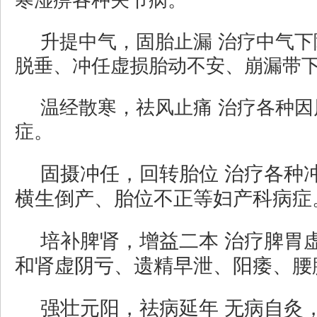
寒湿痹各种关节病。
升提中气，固胎止漏 治疗中气
脱垂、冲任虚损胎动不安、崩漏带
温经散寒，祛风止痛 治疗各种
症。
固摄冲任，回转胎位 治疗各种
横生倒产、胎位不正等妇产科病症
培补脾肾，增益二本 治疗脾胃
和肾虚阴亏、遗精早泄、阳痿、腰
强壮元阳，祛病延年 无病自灸