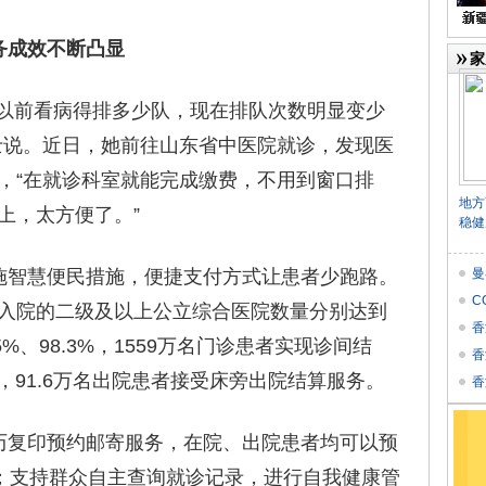
成效不断凸显
家
前看病得排多少队，现在排队次数明显变少
士说。近日，她前往山东省中医院就诊，发现医
，“在就诊科室就能完成缴费，不用到窗口排
地方
上，太方便了。”
稳健
智慧便民措施，便捷支付方式让患者少跑路。
曼
C
入院的二级及以上公立综合医院数量分别达到
香
.5%、98.3%，1559万名门诊患者实现诊间结
香
院，91.6万名出院患者接受床旁出院结算服务。
个
香
★
复印预约邮寄服务，在院、出院患者均可以预
”；支持群众自主查询就诊记录，进行自我健康管