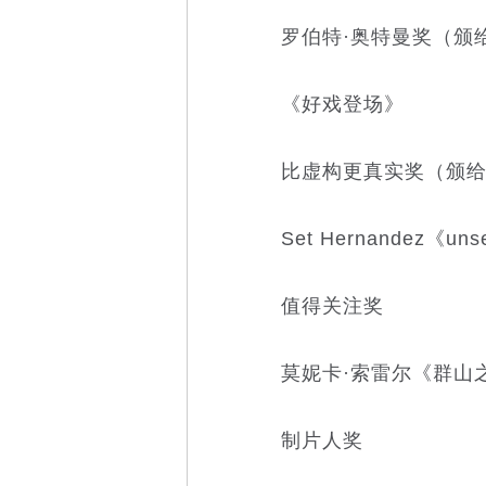
罗伯特·奥特曼奖（颁给
《好戏登场》
比虚构更真实奖（颁给尚
Set Hernandez《uns
值得关注奖
莫妮卡·索雷尔《群山
制片人奖