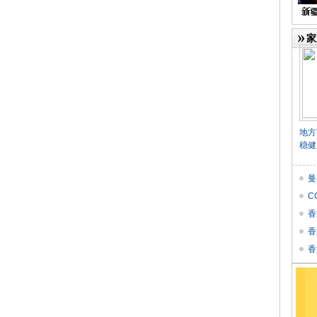
家
》
地方
稳健
曼
C
香
香
个
香
★