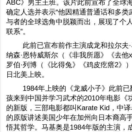
ABC》男主王班。该片此前宣布了全球
确定人选并表示“他因精通普通话和多类
与者的全球选角中脱颖而出，展现了个
联系”。
此前已宣布前作主演成龙和拉尔夫·
纳森·恩特威斯尔（《非我所愿》《去他
罗伯·列博（《比得兔》《鸡皮疙瘩2》）
日北美上映。
1984年上映的《龙威小子》此前已
孩来到中国并学习武术的2010年电影《
的新版，三部电影都叫Karate Kid，中
的原版讲述美国少年在加州向日本裔高
悟其哲学。马基奥是1984年版的主演，成